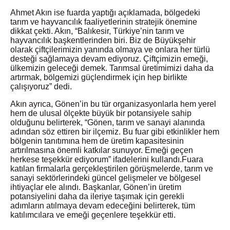
Ahmet Akın ise fuarda yaptığı açıklamada, bölgedeki
tarım ve hayvancılık faaliyetlerinin stratejik önemine
dikkat çekti. Akın, “Balıkesir, Türkiye’nin tarım ve
hayvancılık başkentlerinden biri. Biz de Büyükşehir
olarak çiftçilerimizin yanında olmaya ve onlara her türlü
desteği sağlamaya devam ediyoruz. Çiftçimizin emeği,
ülkemizin geleceği demek. Tarımsal üretimimizi daha da
artırmak, bölgemizi güçlendirmek için hep birlikte
çalışıyoruz” dedi.
Akın ayrıca, Gönen’in bu tür organizasyonlarla hem yerel
hem de ulusal ölçekte büyük bir potansiyele sahip
olduğunu belirterek, “Gönen, tarım ve sanayi alanında
adından söz ettiren bir ilçemiz. Bu fuar gibi etkinlikler hem
bölgenin tanıtımına hem de üretim kapasitesinin
artırılmasına önemli katkılar sunuyor. Emeği geçen
herkese teşekkür ediyorum” ifadelerini kullandı.Fuara
katılan firmalarla gerçekleştirilen görüşmelerde, tarım ve
sanayi sektörlerindeki güncel gelişmeler ve bölgesel
ihtiyaçlar ele alındı. Başkanlar, Gönen’in üretim
potansiyelini daha da ileriye taşımak için gerekli
adımların atılmaya devam edeceğini belirterek, tüm
katılımcılara ve emeği geçenlere teşekkür etti.