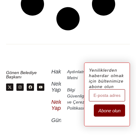
Yeniliklerden
Hakkımda
Aydınlatma
Gönen Belediye
haberdar olmak
Başkanı
Metni
için bültenimize
Neler
abone olun
Yaptık
Bilgi
Güvenligi
Neler
ve Çerez
Yapacağız
Politikası
Abone olun
Gündem